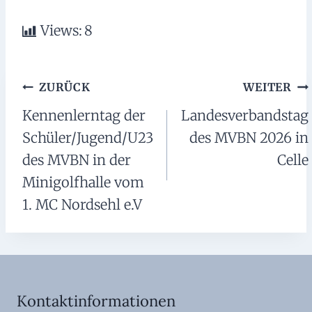
Views:
8
Beitragsnavigation
ZURÜCK
WEITER
Kennenlerntag der
Landesverbandstag
Schüler/Jugend/U23
des MVBN 2026 in
des MVBN in der
Celle
Minigolfhalle vom
1. MC Nordsehl e.V
Kontaktinformationen